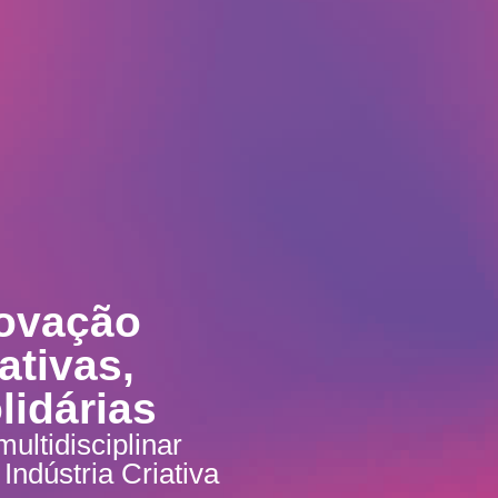
novação
ativas,
lidárias
ltidisciplinar
ndústria Criativa