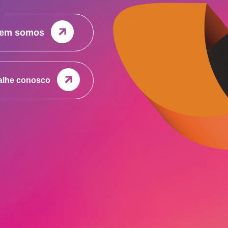
em somos
alhe conosco