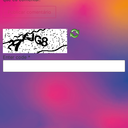
Enter code
*