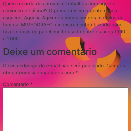
Quem recorda das provas e trabalhos com aquele
cheirinho de álcool? O primeiro vício a gente nunca
esquece. Aqui na Agex nós temos um dos modelos do
famoso MIMEÓGRAFO, um instrumento utilizado para
fazer cópias de papel, muito usado entre os anos 1990
e 2000.
Deixe um comentário
O seu endereço de e-mail não será publicado.
Campos
obrigatórios são marcados com
*
Comentário
*