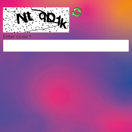
Enter code
*