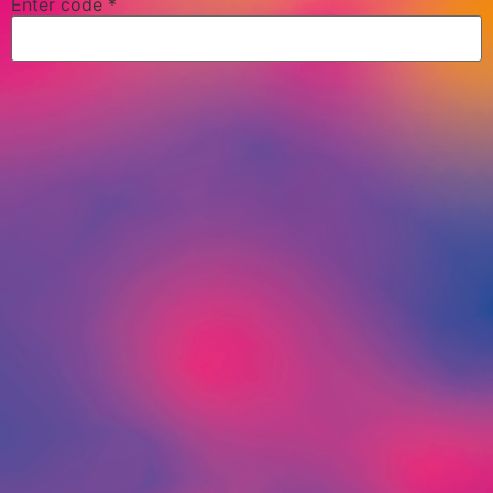
Enter code
*