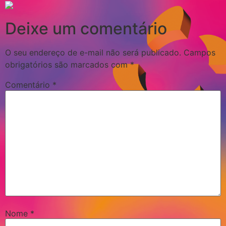
Deixe um comentário
O seu endereço de e-mail não será publicado.
Campos
obrigatórios são marcados com
*
Comentário
*
Nome
*